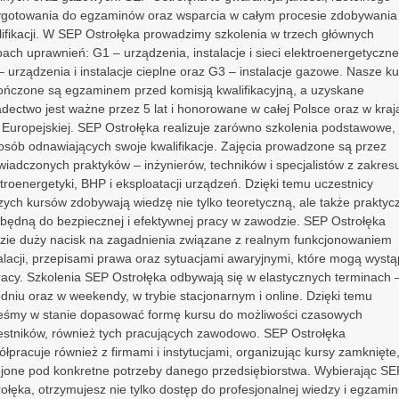
Włochy
ygotowania do egzaminów oraz wsparcia w całym procesie zdobywania
lifikacji. W SEP Ostrołęka prowadzimy szkolenia w trzech głównych
Unia Europejska
ach uprawnień: G1 – urządzenia, instalacje i sieci elektroenergetyczne
 urządzenia i instalacje cieplne oraz G3 – instalacje gazowe. Nasze ku
ończone są egzaminem przed komisją kwalifikacyjną, a uzyskane
dectwo jest ważne przez 5 lat i honorowane w całej Polsce oraz w kraj
 Europejskiej. SEP Ostrołęka realizuje zarówno szkolenia podstawowe, j
 osób odnawiających swoje kwalifikacje. Zajęcia prowadzone są przez
wiadczonych praktyków – inżynierów, techników i specjalistów z zakres
troenergetyki, BHP i eksploatacji urządzeń. Dzięki temu uczestnicy
zych kursów zdobywają wiedzę nie tylko teoretyczną, ale także praktyc
zbędną do bezpiecznej i efektywnej pracy w zawodzie. SEP Ostrołęka
dzie duży nacisk na zagadnienia związane z realnym funkcjonowaniem
alacji, przepisami prawa oraz sytuacjami awaryjnymi, które mogą wystą
racy. Szkolenia SEP Ostrołęka odbywają się w elastycznych terminach 
Zgody i prywatność
dniu oraz w weekendy, w trybie stacjonarnym i online. Dzięki temu
Wybierz, jakie dane mogą być wykorzystywane przez stronę w celu
teśmy w stanie dopasować formę kursu do możliwości czasowych
poprawnego działania, analityki i personalizacji treści.
estników, również tych pracujących zawodowo. SEP Ostrołęka
łpracuje również z firmami i instytucjami, organizując kursy zamknięte
Podstawowe funkcje strony
ojone pod konkretne potrzeby danego przedsiębiorstwa. Wybierając SE
Niezbędne dane wymagane do poprawnego działania strony
ołęka, otrzymujesz nie tylko dostęp do profesjonalnej wiedzy i egzamin
Urzad Regulacji
Rejestr Instytucji
Rejestracji Agencji
Polski Komitet
Europejski Komitet
Energetyki
Szkoleniowych
Zatrudnienia
Normalizacyjny
Normalizacyjny