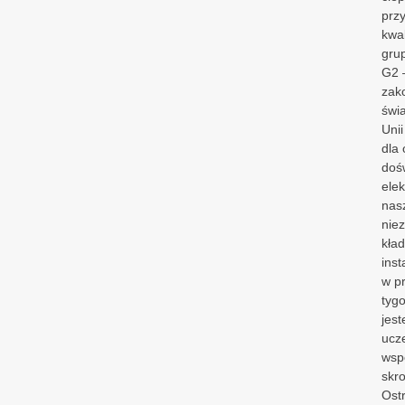
prz
kwa
grup
G2 –
zak
świa
Unii
dla
doś
elek
nas
nie
kła
inst
w p
tygo
jes
ucz
wspó
skr
Ostr