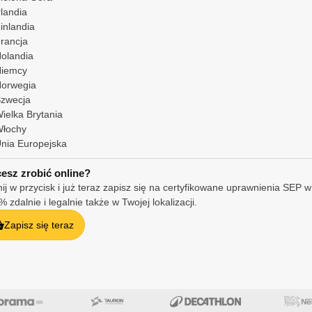
rlandia
inlandia
rancja
olandia
iemcy
orwegia
zwecja
ielka Brytania
łochy
nia Europejska
esz zrobić online?
nij w przycisk i już teraz zapisz się na certyfikowane uprawnienia SEP w
 zdalnie i legalnie także w Twojej lokalizacji.
Zapisz się teraz