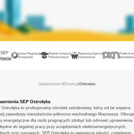
Opole
Toruń
Ostrołęka
Warszawa
Wrocław
Poznań
Zabrze
Zielona Gór
Radom
Irlandia
Rybnik
Finlandia
Francja
Rzeszów
Holandia
Sosnowiec
Niemcy
Norwegia
Szczecin
Szwecja
 SEP
Toruń
Wielka Bryta
Urzad Regulacji
Rejestr Instytucji
Rejestracji Agencji
Polski Kom
Włochy
Energetyki
Szkoleniowych
Zatrudnienia
Normalizac
tacją
Warszawa
Unia Europe
Wrocław
Zabrze
Zielona Góra
Uprawnienia-SEP.com.pl
/
Ostrołęka
Irlandia
Finlandia
Francja
awnienia SEP Ostrołęka
Holandia
Ostrołęka to profesjonalny ośrodek szkoleniowy, który od lat wspiera
Niemcy
wój zawodowy mieszkańców północno-wschodniego Mazowsza. Oferuj
Norwegia
sy energetyczne dla osób pragnących zdobyć lub odnowić uprawnienia
Szwecja
zbędne do legalnej pracy przy urządzeniach elektroenergetycznych,
Wielka Brytania
plnych oraz gazowych. SEP Ostrołęka to gwarancja jakości, rzetelnego