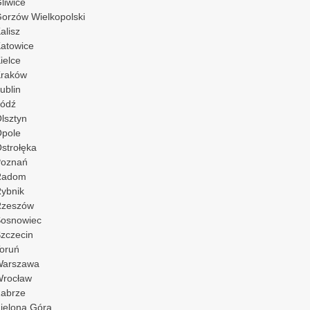
liwice
orzów Wielkopolski
alisz
atowice
ielce
raków
ublin
ódź
lsztyn
pole
strołęka
oznań
Radom
ybnik
Rzeszów
osnowiec
zczecin
oruń
Warszawa
rocław
abrze
ielona Góra