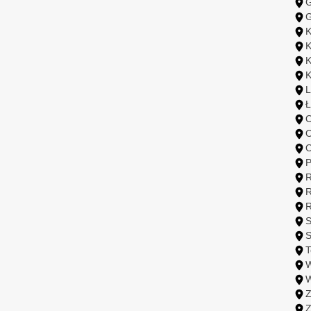
G
G
K
K
K
K
L
Ł
O
O
O
P
R
S
S
T
W
Z
Z