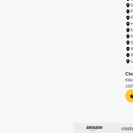
I
F
F
H
N
N
S
W
W
U
Chc
Klik
100%