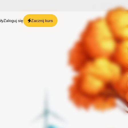
Zacznij kurs
ły
Zaloguj się
a
kopolski