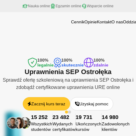
Nauka online
Egzamin online
Wsparcie online
Cennik
Opinie
Kontakt
O nas
Oddzia
Białystok
Białystok
Bielsko-Biała
Bielsko-Biała
Bydgoszcz
Bydgoszcz
Częstochow
Częstochowa
Gdańsk
100%
100%
100%
Gdynia
Gdańsk
legalnie
skutecznie
zdalnie
Gliwice
Gdynia
Uprawnienia SEP Ostrołęka
Gorzów Wiel
Kalisz
Gliwice
Katowice
Sprawdź ofertę szkoleniową na uprawnienia SEP Ostrołęka i
Gorzów Wielkopolski
Kielce
zdobądź certyfikowane uprawnienia URE online
Kraków
Kalisz
Lublin
Katowice
Łódź
Olsztyn
Kielce
Zacznij kurs teraz
Uzyskaj pomoc
Opole
Ostrołęka
Kraków
Poznań
15 252
23 482
Lublin
19 731
14 980
Radom
Rybnik
Łódź
Wszystkich
Wydanych
Ukończonych
Zadowolonych
Rzeszów
studentów
certyfikatów
kursów
klientów
Olsztyn
Sosnowiec
Szczecin