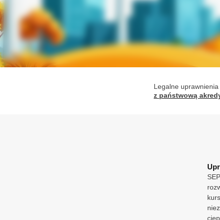
Legalne uprawnienia
z państwową akredy
Upr
SEP 
roz
kur
nie
cie