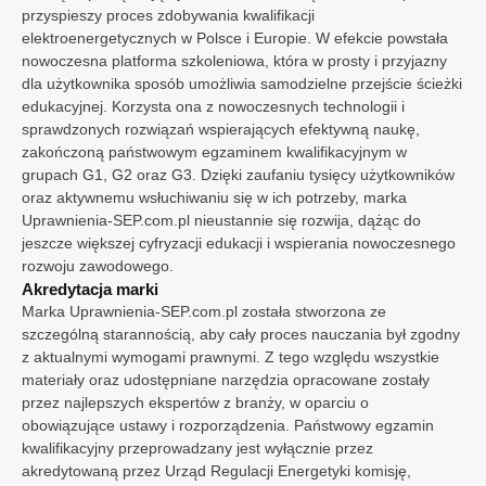
przyspieszy proces zdobywania kwalifikacji
analityki i personalizacji treści.
Włochy
elektroenergetycznych w Polsce i Europie. W efekcie powstała
Unia Europejska
nowoczesna platforma szkoleniowa, która w prosty i przyjazny
Certyfikowane uprawnienia SEP online
Podstawowe funkcje strony
100%
zdalnie
Certyfikacja
URE
Ważne w
UE
dla użytkownika sposób umożliwia samodzielne przejście ścieżki
Niezbędne dane wymagane do
Gwarancja
zdania
edukacyjnej. Korzysta ona z nowoczesnych technologii i
poprawnego działania strony
Kursy z dodatkami
sprawdzonych rozwiązań wspierających efektywną naukę,
internetowej.
Wybierz kurs, aby zobaczyć dodatki
399 zł
Kurs G1 elektryczny
zakończoną państwowym egzaminem kwalifikacyjnym w
699 zł
Pomiary elektryczne
Umożliwia zdobycie uprawnień do wykonywania
699 zł
Instalacje fotowoltaiczne
Umożliwia zdobycie uprawnień do wykonywania oraz
699 zł
Wysokie napięcia
Umożliwia zdobycie uprawnień do pracy przy instalacjach i
399 zł
Bezpieczny prąd
Daje dostęp do wiedzy o zasadach bezpiecznej pracy w
399 zł
Kurs G2 cieplny
grupach G1, G2 oraz G3. Dzięki zaufaniu tysięcy użytkowników
Przechowywanie i odczytywanie
elektrycznych pomiarów odbiorczych i okresowych
przyłączania instalacji fotowoltaicznych
sieciach powyżej 1000 volt
elektryce
699 zł
Pomiary cieplne
Umożliwia zdobycie uprawnień do wykonywania cieplnych
399 zł
Bezpieczne ciepło
Daje dostęp do wiedzy o zasadach bezpiecznej pracy w
danych
oraz aktywnemu wsłuchiwaniu się w ich potrzeby, marka
399 zł
Kurs G3 gazowy
pomiarów odbiorczych i okresowych
ciepłownictwie
699 zł
Pomiary gazowe
Umożliwia zdobycie uprawnień do wykonywania gazowych
399 zł
Bezpieczny gaz
Daje dostęp do wiedzy o zasadach bezpiecznej pracy w
Zezwól na wykorzystywanie plików
Odblokowane gratisy
0 z 3
Uprawnienia-SEP.com.pl nieustannie się rozwija, dążąc do
pomiarów odbiorczych i okresowych
Każdy dodatek odblokowuje kolejny gratis
gazownictwie
cookies do analityki i reklam Google.
199 zł
0 zł
365 dni na kurs i egzamin
jeszcze większej cyfryzacji edukacji i wspierania nowoczesnego
399 zł
0 zł
Bezpłatny powtórny egzamin
rozwoju zawodowego.
699 zł
0 zł
Pakiet najważniejszych norm
Wyświetlanie spersonalizowanych
Dane studenta
Akredytacja marki
treści
Marka Uprawnienia-SEP.com.pl została stworzona ze
Zezwól na wyświetlanie reklam
szczególną starannością, aby cały proces nauczania był zgodny
dopasowanych do Twoich
Masz kod rabatowy? Kliknij i wpisz go tutaj
Kod rabatowy
Sposób płatności
z aktualnymi wymogami prawnymi. Z tego względu wszystkie
zainteresowań.
Płatność online
materiały oraz udostępniane narzędzia opracowane zostały
Przelew lub faktura
przez najlepszych ekspertów z branży, w oparciu o
Potwierdzam, że znam i akceptuję Regulamin oraz
Przesyłanie zgromadzonych danych
Politykę prywatności...
(rozwiń)
obowiązujące ustawy i rozporządzenia. Państwowy egzamin
Zezwól na wykorzystywanie danych w
Wybierz kurs lub dodatek
kwalifikacyjny przeprowadzany jest wyłącznie przez
celach analitycznych i reklamowych.
Bezpieczna płatność online
Ogólne zasady i opłaty za kurs oraz egzamin znajdziesz w
i
.
Regulaminie
Polityce prywatności
akredytowaną przez Urząd Regulacji Energetyki komisję,