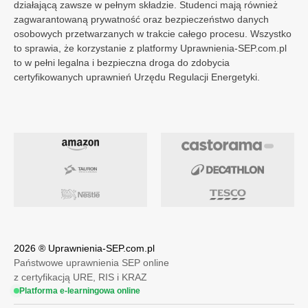
działającą zawsze w pełnym składzie. Studenci mają również
Akceptuję wszystkie zgody
zagwarantowaną prywatność oraz bezpieczeństwo danych
Zapisz wybrane zgody
osobowych przetwarzanych w trakcie całego procesu. Wszystko
to sprawia, że korzystanie z platformy Uprawnienia-SEP.com.pl
Twoje dane są bezpieczne. Szczegóły w naszej Polityce prywatności.
to w pełni legalna i bezpieczna droga do zdobycia
certyfikowanych uprawnień Urzędu Regulacji Energetyki.
2026 ® Uprawnienia-SEP.com.pl
Państwowe uprawnienia SEP online
z certyfikacją URE, RIS i KRAZ
Platforma e-learningowa online