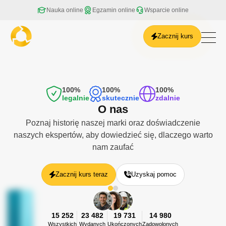
Nauka online
Egzamin online
Wsparcie online
Zacznij kurs
Białystok
Bielsko-Biała
Bydgoszcz
100%
100%
100%
Częstochowa
legalnie
skutecznie
zdalnie
Gdańsk
O nas
Gdynia
Poznaj historię naszej marki oraz doświadczenie
Gliwice
naszych ekspertów, aby dowiedzieć się, dlaczego warto
Gorzów Wielkopolski
nam zaufać
Kalisz
Katowice
Kielce
Zacznij kurs teraz
Uzyskaj pomoc
Kraków
Lublin
Łódź
15 252
23 482
19 731
14 980
Olsztyn
Wszystkich
Wydanych
Ukończonych
Zadowolonych