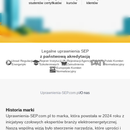
Opole
studentów
certyfikatów
kursów
klientów
Ostrołęka
Poznań
Radom
Rybnik
Rzeszów
Sosnowiec
Szczecin
Legalne uprawnienia SEP
Toruń
z państwową akredytacją
Warszawa
Urzad Regulacji
Rejestr Instytucji
Rejestracji Agencji
Polski Komitet
Wrocław
Energetyki
Szkoleniowych
Zatrudnienia
Normalizacyjny
Europejski Komitet
Zabrze
Normalizacyjny
Zielona Góra
Irlandia
Finlandia
Uprawnienia-SEP.com.pl
/
O nas
Francja
Holandia
Niemcy
Historia marki
Norwegia
Uprawnienia-SEP.com.pl to marka, która powstała w 2024 roku z
Zgody i prywatność
inicjatywy czołowych ekspertów branży elektroenergetycznej.
Szwecja
Wybierz, jakie dane mogą być wykorzystywane
Naszą wspólną wizją było stworzenie narzędzia, które uprości i
Wielka Brytania
przez stronę w celu poprawnego działania,