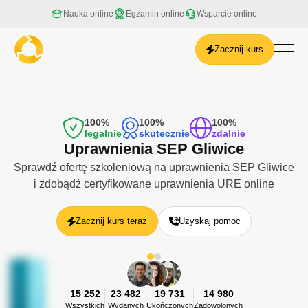
Nauka online
Egzamin online
Wsparcie online
Zacznij kurs
Białystok
Bielsko-Biała
Bydgoszcz
100%
100%
100%
Częstochowa
legalnie
skutecznie
zdalnie
Gdańsk
Uprawnienia SEP Gliwice
Gdynia
Sprawdź ofertę szkoleniową na uprawnienia SEP Gliwice
Gliwice
i zdobądź certyfikowane uprawnienia URE online
Gorzów Wielkopolski
Kalisz
Katowice
Zacznij kurs teraz
Uzyskaj pomoc
Kielce
Kraków
Lublin
Łódź
15 252
23 482
19 731
14 980
Olsztyn
Wszystkich
Wydanych
Ukończonych
Zadowolonych