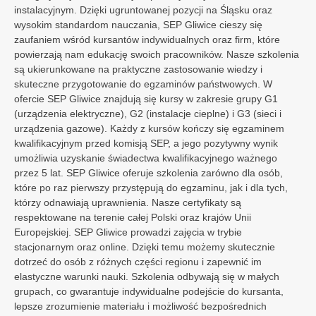
instalacyjnym. Dzięki ugruntowanej pozycji na Śląsku oraz
Włochy
wysokim standardom nauczania, SEP Gliwice cieszy się
Unia Europejska
zaufaniem wśród kursantów indywidualnych oraz firm, które
powierzają nam edukację swoich pracowników. Nasze szkolenia
są ukierunkowane na praktyczne zastosowanie wiedzy i
skuteczne przygotowanie do egzaminów państwowych. W
ofercie SEP Gliwice znajdują się kursy w zakresie grupy G1
(urządzenia elektryczne), G2 (instalacje cieplne) i G3 (sieci i
urządzenia gazowe). Każdy z kursów kończy się egzaminem
kwalifikacyjnym przed komisją SEP, a jego pozytywny wynik
umożliwia uzyskanie świadectwa kwalifikacyjnego ważnego
przez 5 lat. SEP Gliwice oferuje szkolenia zarówno dla osób,
które po raz pierwszy przystępują do egzaminu, jak i dla tych,
którzy odnawiają uprawnienia. Nasze certyfikaty są
respektowane na terenie całej Polski oraz krajów Unii
Europejskiej. SEP Gliwice prowadzi zajęcia w trybie
stacjonarnym oraz online. Dzięki temu możemy skutecznie
dotrzeć do osób z różnych części regionu i zapewnić im
elastyczne warunki nauki. Szkolenia odbywają się w małych
grupach, co gwarantuje indywidualne podejście do kursanta,
lepsze zrozumienie materiału i możliwość bezpośrednich