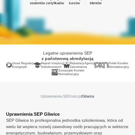
Opole
studentów
certyfikatów
kursów
klientów
Ostrołęka
Poznań
Radom
Rybnik
Rzeszów
Sosnowiec
Szczecin
Legalne uprawnienia SEP
Toruń
z państwową akredytacją
Warszawa
Urzad Regulacji
Rejestr Instytucji
Rejestracji Agencji
Polski Komitet
Wrocław
Energetyki
Szkoleniowych
Zatrudnienia
Normalizacyjny
Europejski Komitet
Zabrze
Normalizacyjny
Zielona Góra
Irlandia
Finlandia
Uprawnienia-SEP.com.pl
/
Gliwice
Francja
Holandia
Niemcy
Uprawnienia SEP Gliwice
Norwegia
SEP Gliwice to profesjonalna jednostka szkoleniowa, która od
wielu lat wspiera rozwój zawodowy osób pracujących w sektorze
Szwecja
energetycznym, budowlanym, przemysłowym oraz
Wielka Brytania