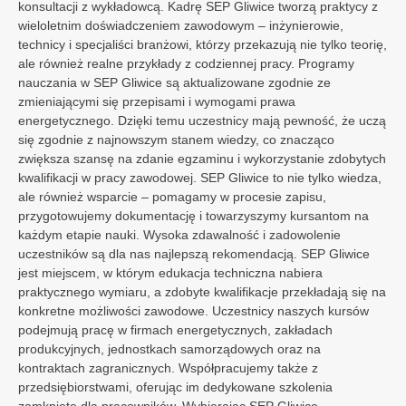
konsultacji z wykładowcą. Kadrę SEP Gliwice tworzą praktycy z
wieloletnim doświadczeniem zawodowym – inżynierowie,
technicy i specjaliści branżowi, którzy przekazują nie tylko teorię,
ale również realne przykłady z codziennej pracy. Programy
nauczania w SEP Gliwice są aktualizowane zgodnie ze
zmieniającymi się przepisami i wymogami prawa
energetycznego. Dzięki temu uczestnicy mają pewność, że uczą
się zgodnie z najnowszym stanem wiedzy, co znacząco
zwiększa szansę na zdanie egzaminu i wykorzystanie zdobytych
kwalifikacji w pracy zawodowej. SEP Gliwice to nie tylko wiedza,
Zgody i prywatność
ale również wsparcie – pomagamy w procesie zapisu,
Wybierz, jakie dane mogą być wykorzystywane
przygotowujemy dokumentację i towarzyszymy kursantom na
przez stronę w celu poprawnego działania,
każdym etapie nauki. Wysoka zdawalność i zadowolenie
analityki i personalizacji treści.
uczestników są dla nas najlepszą rekomendacją. SEP Gliwice
jest miejscem, w którym edukacja techniczna nabiera
Certyfikowane uprawnienia SEP online
Podstawowe funkcje strony
praktycznego wymiaru, a zdobyte kwalifikacje przekładają się na
100%
zdalnie
Certyfikacja
URE
Ważne w
UE
Niezbędne dane wymagane do
konkretne możliwości zawodowe. Uczestnicy naszych kursów
Gwarancja
zdania
poprawnego działania strony
podejmują pracę w firmach energetycznych, zakładach
Kursy z dodatkami
internetowej.
Wybierz kurs, aby zobaczyć dodatki
produkcyjnych, jednostkach samorządowych oraz na
399 zł
Kurs G1 elektryczny
kontraktach zagranicznych. Współpracujemy także z
699 zł
Pomiary elektryczne
Umożliwia zdobycie uprawnień do wykonywania
699 zł
Instalacje fotowoltaiczne
Umożliwia zdobycie uprawnień do wykonywania oraz
699 zł
Wysokie napięcia
Umożliwia zdobycie uprawnień do pracy przy instalacjach i
399 zł
Bezpieczny prąd
Daje dostęp do wiedzy o zasadach bezpiecznej pracy w
399 zł
Kurs G2 cieplny
Przechowywanie i odczytywanie
elektrycznych pomiarów odbiorczych i okresowych
przyłączania instalacji fotowoltaicznych
sieciach powyżej 1000 volt
elektryce
przedsiębiorstwami, oferując im dedykowane szkolenia
699 zł
Pomiary cieplne
Umożliwia zdobycie uprawnień do wykonywania cieplnych
399 zł
Bezpieczne ciepło
Daje dostęp do wiedzy o zasadach bezpiecznej pracy w
danych
399 zł
Kurs G3 gazowy
pomiarów odbiorczych i okresowych
ciepłownictwie