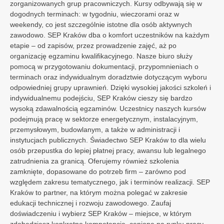
zorganizowanych grup pracowniczych. Kursy odbywają się w
dogodnych terminach: w tygodniu, wieczorami oraz w
weekendy, co jest szczególnie istotne dla osób aktywnych
zawodowo. SEP Kraków dba o komfort uczestników na każdym
etapie – od zapisów, przez prowadzenie zajęć, aż po
organizację egzaminu kwalifikacyjnego. Nasze biuro służy
pomocą w przygotowaniu dokumentacji, przypomnieniach o
terminach oraz indywidualnym doradztwie dotyczącym wyboru
odpowiedniej grupy uprawnień. Dzięki wysokiej jakości szkoleń i
Zgody i prywatność
indywidualnemu podejściu, SEP Kraków cieszy się bardzo
Wybierz, jakie dane mogą być wykorzystywane
wysoką zdawalnością egzaminów. Uczestnicy naszych kursów
przez stronę w celu poprawnego działania,
podejmują pracę w sektorze energetycznym, instalacyjnym,
analityki i personalizacji treści.
przemysłowym, budowlanym, a także w administracji i
instytucjach publicznych. Świadectwo SEP Kraków to dla wielu
Certyfikowane uprawnienia SEP online
Podstawowe funkcje strony
100%
zdalnie
Certyfikacja
URE
Ważne w
UE
osób przepustka do lepiej płatnej pracy, awansu lub legalnego
Niezbędne dane wymagane do
Gwarancja
zdania
zatrudnienia za granicą. Oferujemy również szkolenia
poprawnego działania strony
Kursy z dodatkami
zamknięte, dopasowane do potrzeb firm – zarówno pod
internetowej.
Wybierz kurs, aby zobaczyć dodatki
399 zł
Kurs G1 elektryczny
względem zakresu tematycznego, jak i terminów realizacji. SEP
699 zł
Pomiary elektryczne
Umożliwia zdobycie uprawnień do wykonywania
699 zł
Instalacje fotowoltaiczne
Umożliwia zdobycie uprawnień do wykonywania oraz
699 zł
Wysokie napięcia
Umożliwia zdobycie uprawnień do pracy przy instalacjach i
399 zł
Bezpieczny prąd
Daje dostęp do wiedzy o zasadach bezpiecznej pracy w
Kraków to partner, na którym można polegać w zakresie
399 zł
Kurs G2 cieplny
Przechowywanie i odczytywanie
elektrycznych pomiarów odbiorczych i okresowych
przyłączania instalacji fotowoltaicznych
sieciach powyżej 1000 volt
elektryce
699 zł
Pomiary cieplne
Umożliwia zdobycie uprawnień do wykonywania cieplnych
399 zł
Bezpieczne ciepło
Daje dostęp do wiedzy o zasadach bezpiecznej pracy w
edukacji technicznej i rozwoju zawodowego. Zaufaj
danych
399 zł
Kurs G3 gazowy
pomiarów odbiorczych i okresowych
ciepłownictwie
699 zł
Pomiary gazowe
Umożliwia zdobycie uprawnień do wykonywania gazowych
399 zł
Bezpieczny gaz
Daje dostęp do wiedzy o zasadach bezpiecznej pracy w
Zezwól na wykorzystywanie plików
Odblokowane gratisy
0 z 3
doświadczeniu i wybierz SEP Kraków – miejsce, w którym
pomiarów odbiorczych i okresowych
Każdy dodatek odblokowuje kolejny gratis
gazownictwie
cookies do analityki i reklam Google.
199 zł
0 zł
365 dni na kurs i egzamin