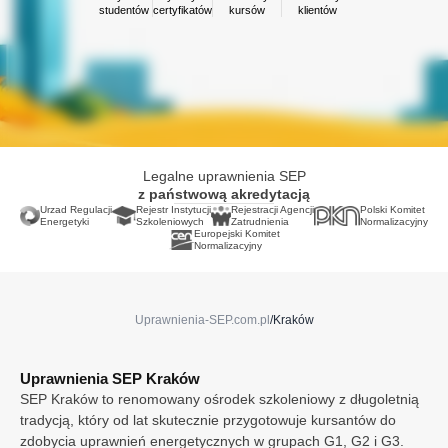
Opole
studentów
certyfikatów
kursów
klientów
Ostrołęka
Poznań
Radom
Rybnik
Rzeszów
Sosnowiec
Szczecin
Legalne uprawnienia SEP
Toruń
z państwową akredytacją
Warszawa
Urzad Regulacji
Rejestr Instytucji
Rejestracji Agencji
Polski Komitet
Wrocław
Energetyki
Szkoleniowych
Zatrudnienia
Normalizacyjny
Europejski Komitet
Zabrze
Normalizacyjny
Zielona Góra
Irlandia
Finlandia
Uprawnienia-SEP.com.pl
/
Kraków
Francja
Holandia
Niemcy
Uprawnienia SEP Kraków
Norwegia
SEP Kraków to renomowany ośrodek szkoleniowy z długoletnią
tradycją, który od lat skutecznie przygotowuje kursantów do
Szwecja
zdobycia uprawnień energetycznych w grupach G1, G2 i G3.
Wielka Brytania