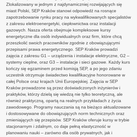
Zlokalizowany w jednym z najdynamiczniej rozwijających się
Włochy
miast Polski, SEP Kraków stanowi odpowiedź na rosnące
Unia Europejska
zapotrzebowanie rynku pracy na wykwalifikowanych specjalistów
z zakresu elektroenergetyki, ciepłownictwa oraz instalacji
gazowych. Nasza oferta obejmuje kompleksowe kursy
energetyczne dla osób indywidualnych oraz firm, które chcą
przeszkolić swoich pracowników zgodnie z obowiązującymi
przepisami prawa energetycznego. SEP Kraków prowadzi
zajęcia z zakresu G1 – urządzenia i instalacje elektryczne, G2 –
systemy cieplne, oraz G3 – instalacje i sieci gazowe. Każdy kurs
kończy się egzaminem przed komisją SEP, a po jego zdaniu
uczestnik otrzymuje świadectwo kwalifikacyjne honorowane w
całej Polsce oraz krajach Unii Europejskiej. Zajęcia w SEP
Kraków prowadzone są przez doświadczonych inżynierów i
praktyków, którzy dzielą się wiedzą nie tylko teoretyczną, ale
również praktyczną, opartą na realnych przykładach z życia
zawodowego. Programy nauczania są na bieżąco aktualizowane
i dostosowywane do obowiązujących norm technicznych oraz
zmieniających się przepisów. SEP Kraków oferuje kursy w trybie
stacjonarnym i zdalnym, co daje pełną elastyczność w
planowaniu nauki – zarówno dla osób prywatnych, jak i