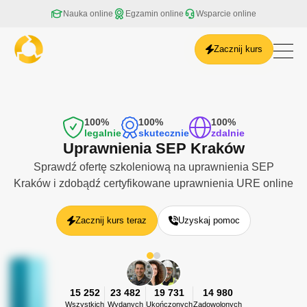
Nauka online
Egzamin online
Wsparcie online
Zacznij kurs
Białystok
Bielsko-Biała
Bydgoszcz
100%
100%
100%
Częstochowa
legalnie
skutecznie
zdalnie
Gdańsk
Uprawnienia SEP Kraków
Gdynia
Sprawdź ofertę szkoleniową na uprawnienia SEP
Gliwice
Kraków i zdobądź certyfikowane uprawnienia URE online
Gorzów Wielkopolski
Kalisz
Katowice
Zacznij kurs teraz
Uzyskaj pomoc
Kielce
Kraków
Lublin
Łódź
15 252
23 482
19 731
14 980
Olsztyn
Wszystkich
Wydanych
Ukończonych
Zadowolonych